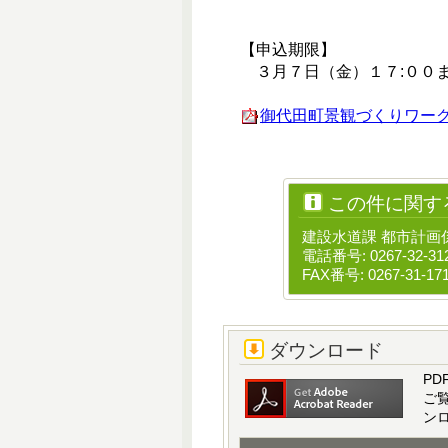
【申込期限】
３月７日（金）１７:００
御代田町景観づくりワークショ
この件に関す
建設水道課 都市計画
電話番号: 0267-32-31
FAX番号: 0267-31-17
ダウンロード
PD
ご
ン