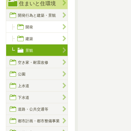
住まいと住環境
開発行為と建築・景観
開発
建築
景観
空き家・耐震改修
公園
上水道
下水道
道路・公共交通等
都市計画・都市整備事業