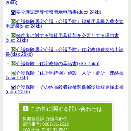
20kb)
・
要介護認定等情報開示申請書(docx 24kb)
・
介護保険居宅介護（介護予防）福祉用具購入費支給
申請書(xlsx 24kb)
・
軽度者に対する福祉用具貸与を必要とする理由書
(xlsx 21kb)
・
介護保険居宅介護（介護予防）住宅改修費支給申請
書(xlsx 28kb)
・
介護保険 住宅改修の承諾書(xlsx 15kb)
・
介護保険（住所地特例）施設 入所・退所 連絡票
(xlsx 17kb)
・
介護保険・その他高齢者福祉関係郵便物変更届出書
(docx 20kb)
この件に関する問い合わせは
保健福祉課 介護高齢係
電話番号: 0267-31-2512
FAX番号: 0267-31-2511