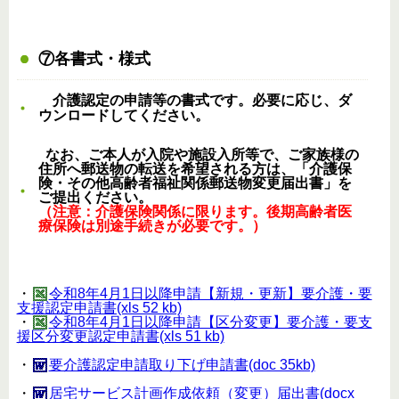
⑦各書式・様式
介護認定の申請等の書式です。必要に応じ、ダ
。
ウンロードしてください
なお、ご本人が入院や施設入所等で、ご家族様の
住所へ郵送物の転送を希望される方は、「介護保
険・その他高齢者福祉関係郵送物変更届出書」を
ご提出ください。
（注意：介護保険関係に限ります。後期高齢者医
療保険は別途手続きが必要です。）
・
令和8年4月1日以降申請【新規・更新】要介護・要
支援認定申請書(xls 52 kb)
・
令和8年4月1日以降申請【区分変更】要介護・要支
援区分変更認定申請書(xls 51 kb)
・
要介護認定申請取り下げ申請書(doc 35kb)
・
居宅サービス計画作成依頼（変更）届出書(docx