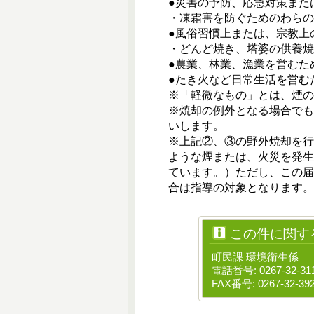
●災害の予防、応急対策また
・凍霜害を防ぐためのわらの
●風俗習慣上または、宗教上
・どんど焼き、塔婆の供養焼
●農業、林業、漁業を営むた
●たき火など日常生活を営む
※「軽微なもの」とは、煙の
※焼却の例外となる場合で
いします。
※上記②、③の野外焼却を
ような煙または、火災を発
ています。）ただし、この
合は指導の対象となります。
この件に関す
町民課 環境衛生係
電話番号: 0267-32-31
FAX番号: 0267-32-39