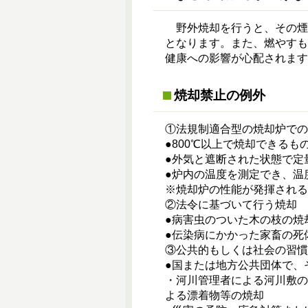
野外焼却を行うと、その煙
となります。また、燃やす
健康への影響が心配されます
焼却禁止の例外
①法規制適合型の焼却炉での
●800℃以上で焼却できるも
●外気と遮断された状態で定
●炉内の温度を測定でき、温
※焼却炉の性能が発揮される
②法令に基づいて行う焼却
●病害虫のついた木の枝の焼
●伝染病にかかった家畜の死
③公共的もしくは社会の習慣
●国または地方公共団体で、
・河川管理者による河川敷
よる漂着物等の焼却