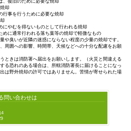
は、復旧のために必要な焼却
焼却
の行事を行うために必要な焼却
却
めにやむを得ないものとして行われる焼却
ために通常行われる落ち葉等の焼却で軽微なもの
量や臭いが近隣の迷惑にならない程度の少量の焼却です。
も、周囲への影響、時間帯、天候などへの十分な配慮をお願
行うときは消防署へ届出をお願いします。（火災と間違える
生する恐れのある場合は、所轄消防署長に届けることになっ
届出は野外焼却の許可ではありません。苦情が寄せられた場
る問い合わせは
14
29