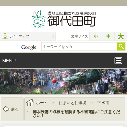
サイトマップ
文字サイズ
MENU
ホーム
住まいと住環境
下水道
戻る
排水設備の点検を勧誘する不審電話にご注意くだ
さい！