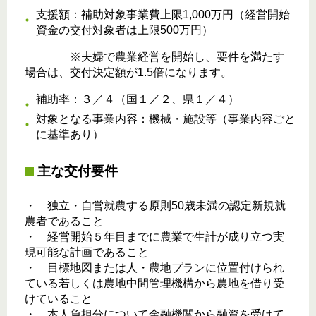
支援額：補助対象事業費上限1,000万円（経営開始
資金の交付対象者は上限500万円）
※夫婦で農業経営を開始し、要件を満たす
場合は、交付決定額が1.5倍になります。
補助率：３／４（国１／２、県１／４）
対象となる事業内容：機械・施設等（事業内容ごと
に基準あり）
主な交付要件
・ 独立・自営就農する原則50歳未満の認定新規就
農者であること
・ 経営開始５年目までに農業で生計が成り立つ実
現可能な計画であること
・ 目標地図または人・農地プランに位置付けられ
ている若しくは農地中間管理機構から農地を借り受
けていること
・ 本人負担分について金融機関から融資を受けて