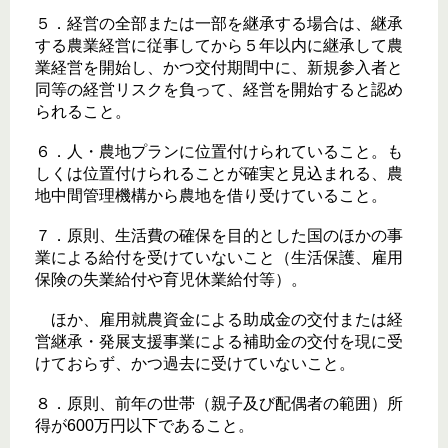
５．経営の全部または一部を継承する場合は、継承
する農業経営に従事してから５年以内に継承して農
業経営を開始し、かつ交付期間中に、新規参入者と
同等の経営リスクを負って、経営を開始すると認め
られること。
６．人・農地プランに位置付けられていること。も
しくは位置付けられることが確実と見込まれる、農
地中間管理機構から農地を借り受けていること。
７．原則、生活費の確保を目的とした国のほかの事
業による給付を受けていないこと（生活保護、雇用
保険の失業給付や育児休業給付等）。
ほか、雇用就農資金による助成金の交付または経
営継承・発展支援事業による補助金の交付を現に受
けておらず、かつ過去に受けていないこと。
８．原則、前年の世帯（親子及び配偶者の範囲）所
得が600万円以下であること。