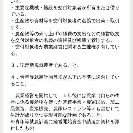
いる。
・主要な機械・施設を交付対象者が所有または借り
ている。
・生産物や資材等を交付対象者の名義で出荷・取引
する。
・農産物等の売り上げや経費の支出などの経営収支
を交付対象者の名義の通帳及び帳簿で管理する。
・交付対象者が農業経営に関する主催権を有してい
る。
３．認定新規就農者であること。
４．青年等就農計画等※が以下の基準に適合してい
ること。
農業経営を開始して、５年後には農業（自らの生
産に係る農産物を使った関連事業＜農家民宿、加工
品製造、直接販売、農家レストラン等＞も含む）で
生計が成り立つ実現可能な計画であること。
※青年等就農計画に経営開始資金申請追加資料を添
付したもの