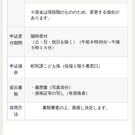
※賃金は現段階のもののため、変更する場合が
あります。
申込受
随時受付
（土・日・祝日を除く）（午前８時30分～午後
付期間
５時１５分）
申込場
町民課こども係（役場１階５番窓口）
所
提出書
・履歴書（写真添付）
・資格証等の写し（有資格者）
類
採用方
書類審査の上、面接し決定します。
法