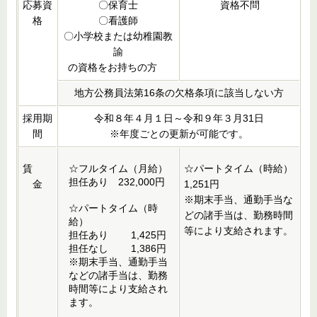
応募資
〇保育士
資格不問
格
〇看護師
〇小学校または幼稚園教
諭
の資格をお持ちの方
地方公務員法第16条の欠格条項に該当しない方
採用期
令和８年４月１日～令和９年３月31日
間
※年度ごとの更新が可能です。
賃
☆フルタイム（月給）
☆パートタイム（時給）
担任あり 232,000円
金
1,251円
※期末手当、通勤手当な
☆パートタイム（時
どの諸手当は、勤務時間
給）
等により支給されます。
担任あり 1,425円
担任なし 1,386円
※期末手当、通勤手当
などの諸手当は、勤務
時間等により支給され
ます。