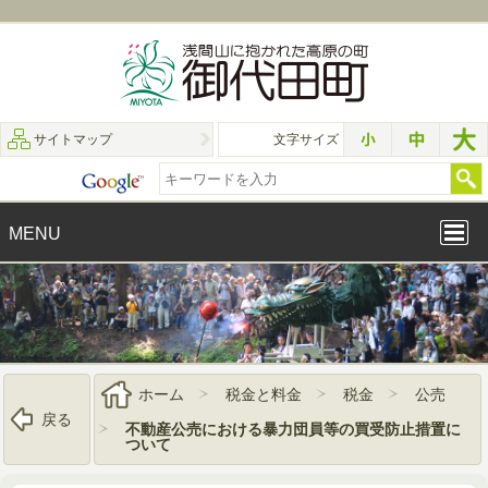
サイトマップ
文字サイズ
MENU
ホーム
税金と料金
税金
公売
戻る
不動産公売における暴力団員等の買受防止措置に
ついて