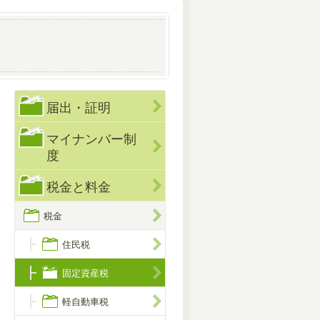
届出・証明
マイナンバー制
度
税金と料金
税金
住民税
固定資産税
軽自動車税