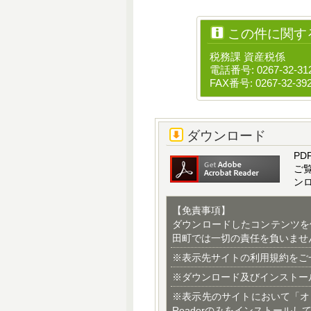
この件に関す
税務課 資産税係
電話番号: 0267-32-31
FAX番号: 0267-32-39
ダウンロード
PD
ご
ン
【免責事項】
ダウンロードしたコンテンツを
田町では一切の責任を負いませ
※表示先サイトの利用規約をご
※ダウンロード及びインストー
※表示先のサイトにおいて「オ
Readerのみをインストールし