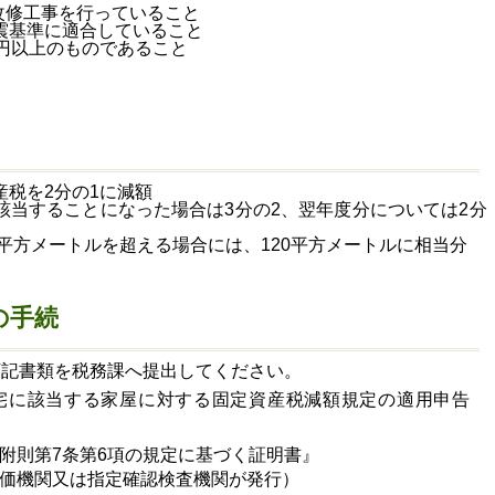
震改修工事を行っていること
震基準に適合していること
円以上のものであること
産税を
2分の1に減額
該当することになった場合は3分の2、翌年度分については2分
0平方メートルを超える場合には、120平方メートルに相当分
の手続
下記書類を税務課へ提出してください。
宅に該当する家屋に対する固定資産税減額規定の適用申告
附則第
7条第6項の規定に基づく証明書』
価機関又は指定確認検査機関が発行）