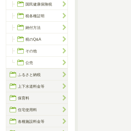
国民健康保険税
税各種証明
納付方法
税のQ&A
その他
公売
ふるさと納税
上下水道料金等
保育料
住宅使用料
各種施設料金等