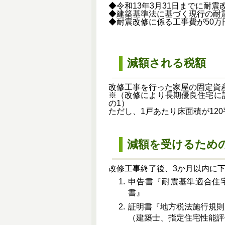
◆
令和13年3月31日までに耐
◆建築基準法に基づく現行の耐
◆耐震改修に係る工事費が50
万
減額される税額
改修工事を行った家屋の固定資
※（改修により長期優良住宅に
の1）
ただし、
1戸あたり床面積が12
減額を受けるため
改修工事終了後、
3か月以内に
申告書『
耐震基準適合住
書』
証明書『地方税法施行規則
（建築士、指定住宅性能評