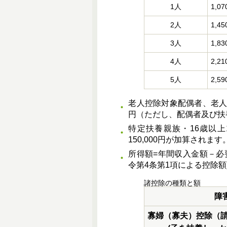
1人
1,0
2人
1,4
3人
1,8
4人
2,2
5人
2,5
老人控除対象配偶者、老人扶
円（ただし、配偶者及び扶養
特定扶養親族・16歳以
150,000円が加算されます
所得額=年間収入金額－必要
令第4条第1項による控除額
諸控除の種類と額
障
寡婦（寡夫）控除（