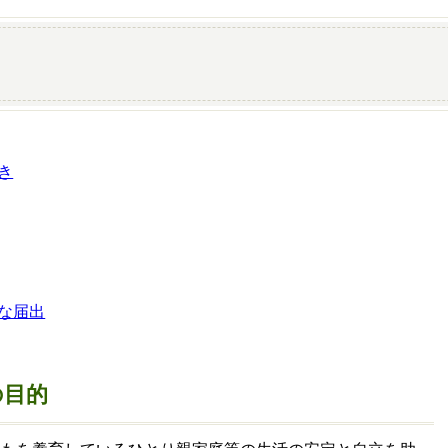
当
き
な届出
の目的