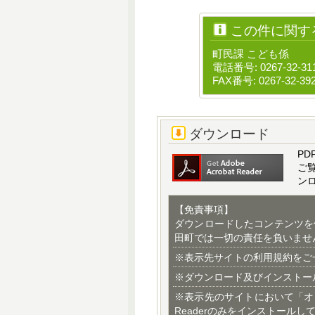
この件に関す
町民課 こども係
電話番号: 0267-32-31
FAX番号: 0267-32-39
ダウンロード
PD
ご
ン
【免責事項】
ダウンロードしたコンテンツを
田町では一切の責任を負いませ
※表示先サイトの利用規約をご
※ダウンロード及びインストー
※表示先のサイトにおいて「オ
Readerのみをインストールし