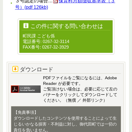
３号認定の場合…
保育料月額徴収基準表（３
号）(pdf 126kb)
この件に関する問い合わせは
町民課 こども係
電話番号: 0267-32-3114
FAX番号: 0267-32-3929
ダウンロード
PDFファイルをご覧になるには、Adobe
Reader が必要です。
ご覧頂けない場合は、必要に応じて左の
バナーをクリックしてダウンロードして
ください。（無償 ／ 外部リンク）
【免責事項】
ダウンロードしたコンテンツを使用することによって生
じるいかなる損害・不利益に対し、御代田町では一切の
責任を負いません。