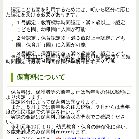
認定こども園を利用するためには、町から区分に応じ
た認定を受ける必要があります。
１号認定…教育標準時間認定・満３歳以上⇒認定
こども園、幼稚園に入園が可能
２号認定…保育認定※・満３歳以上⇒認定こども
園、保育所（園）に入園が可能
３号認定…保育認定※・満３歳未満⇒認定こども
※保育認定には標準時間認定（最長11時間保育）と短
園、保育所（園）、地域型保育に入園が可能
時間認定（最長８時間保育）があります。
保育料について
保育料は、保護者等の前年または当年度の住民税額に
より決定します。
認定区分によって保育料は異なります。
また、８月までは前年度の住民税額、９月からは当年
度の住民税額での算定を行います。
実際の金額は保育料月額徴収基準表でご確認くださ
い。
令和元年10月より、幼児教育・保育の無償化に伴い、
３歳未満児のみ保育料がかかります。