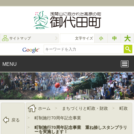
サイトマップ
文字サイズ
MENU
ホーム
まちづくりと町政・財政
町政
町制施行70周年記念事業
戻る
町制施行70周年記念事業 重ね捺しスタンプラリ
ーを実施します！