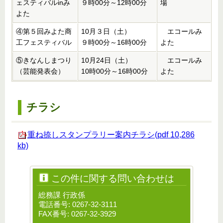
ェスティバルinみ
９時00分～12時00分
場
よた
④第５回みよた商
10月３日（土）
エコールみ
工フェスティバル
９時00分～16時00分
よた
⑤きなんしまつり
10月24日（土）
エコールみ
（芸能発表会）
10時00分～16時00分
よた
チラシ
重ね捺しスタンプラリー案内チラシ(pdf 10,286
kb)
この件に関する問い合わせは
総務課 行政係
電話番号: 0267-32-3111
FAX番号: 0267-32-3929