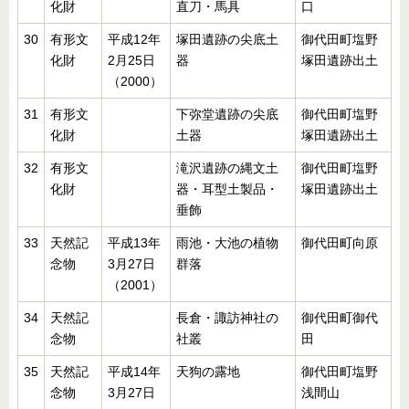
化財
直刀・馬具
口
30
有形文
平成12年
塚田遺跡の尖底土
御代田町塩野
化財
2月25日
器
塚田遺跡出土
（2000）
31
有形文
下弥堂遺跡の尖底
御代田町塩野
化財
土器
塚田遺跡出土
32
有形文
滝沢遺跡の縄文土
御代田町塩野
化財
器・耳型土製品・
塚田遺跡出土
垂飾
33
天然記
平成13年
雨池・大池の植物
御代田町向原
念物
3月27日
群落
（2001）
34
天然記
長倉・諏訪神社の
御代田町御代
念物
社叢
田
35
天然記
平成14年
天狗の露地
御代田町塩野
念物
3月27日
浅間山