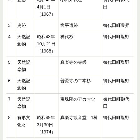
4月1日
田
（1967）
3
史跡
宮平遺跡
御代田町豊昇
4
天然記
昭和43年
神代杉
御代田町塩野
念物
10月21日
（1968）
5
天然記
真楽寺の寺叢
御代田町塩野
念物
6
天然記
普賢寺の二本杉
御代田町塩野
念物
7
天然記
宝珠院のアカマツ
御代田町御代
念物
田
8
有形文
昭和49年
真楽寺観音堂 1棟
御代田町塩野
化財
3月30日
（1974）