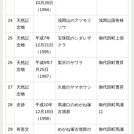
10月28日
（1994）
24
天然記
浅間山のアツモリ
浅間山国有林
念物
ソウ
25
天然記
平成7年
宝珠院のシダレザ
御代田町上宿
念物
12月21日
クラ
（1995）
26
天然記
平成9年7
梨沢のサワラ
御代田町豊昇
念物
月25日
（1997）
27
天然記
久能のヤマボウシ
御代田町豊昇
念物
28
史跡
平成10年
馬瀬口のめがね塚
御代田町馬瀬
12月18日
古墳群
口
（1998）
29
有形文
めがね塚古墳群の
御代田町馬瀬