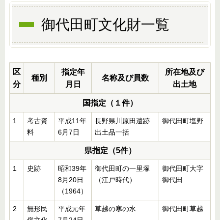
御代田町文化財一覧
区
指定年
所在地及び
種別
名称及び員数
分
月日
出土地
国指定（１件）
1
考古資
平成11年
長野県川原田遺跡
御代田町塩野
料
6月7日
出土品一括
県指定（5件）
1
史跡
昭和39年
御代田町の一里塚
御代田町大字
8月20日
（江戸時代）
御代田
（1964）
2
無形民
平成元年
草越の寒の水
御代田町草越