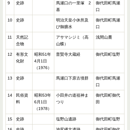
9
史跡
馬瀬口の一里塚 2
御代田町馬瀬
基
口
10
史跡
明治天皇小休所及
御代田町馬瀬
び御膳水
口
11
天然記
アサマシジミ（高
浅間山麓
念物
山蝶）
12
有形文
昭和51年
普賢寺大蔵経
御代田町塩野
化財
4月1日
（1976）
13
史跡
馬瀬口下原古墳群
御代田町馬瀬
口
14
民俗資
昭和53年
小田井の道祖神ま
御代田町御代
料
6月1日
つり
田
（1978）
15
史跡
塩野山遺跡
御代田町塩野
16
史跡
池尻縄文遺跡
御代田町御代