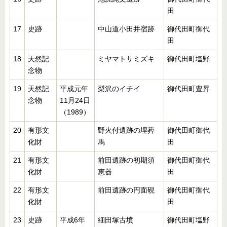
田
17
史跡
中山道小田井宿跡
御代田町御代
田
18
天然記
ミヤマトサミズキ
御代田町塩野
念物
19
天然記
平成元年
梨沢のイチイ
御代田町豊昇
念物
11月24日
（1989）
20
有形文
野火付遺跡の埋葬
御代田町御代
化財
馬
田
21
有形文
前田遺跡の初期須
御代田町御代
化財
恵器
田
22
有形文
前田遺跡の円面硯
御代田町御代
化財
田
23
史跡
平成6年
細田塚古墳
御代田町塩野