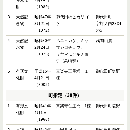
俗文化
7月24日
財
（1989）
3
天然記
昭和47年
御代田のヒカリゴ
御代田町
念物
3月21日
ケ
字坪ノ内2834
（1972）
の5
4
天然記
昭和50年
ベニヒカゲ、ミヤ
浅間山麓
念物
2月24日
マシロチョウ、
（1975）
ミヤマモンキチョ
ウ（高山蝶）
5
有形文
平成15年
真楽寺三重塔 １
御代田町塩野
化財
4月21日
棟
（2003）
町指定（38件）
1
有形文
昭和41年
真楽寺仁王門 1棟
御代田町塩野
化財
4月1日
（1966）
2
史跡
昭和42年
小田井城址
御代田町御代