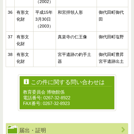
（2002）
36
有形文
平成15年
和宮拝領人形
御代田町御代
化財
3月30日
田
（2003）
37
有形文
真楽寺の仁王像
御代田町塩野
化財
38
有形文
宮平遺跡の釣手土
御代田町豊昇
化財
器
宮平遺跡出土
この件に関する問い合わせは
教育委員会 博物館係
電話番号: 0267-32-8922
FAX番号: 0267-32-8923
届出・証明